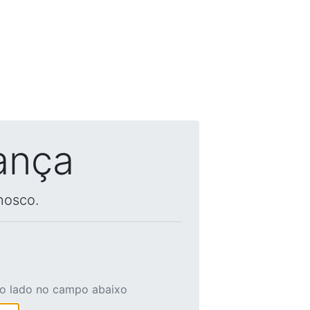
ança
nosco.
ao lado no campo abaixo