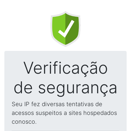
Verificação
de segurança
Seu IP fez diversas tentativas de
acessos suspeitos a sites hospedados
conosco.