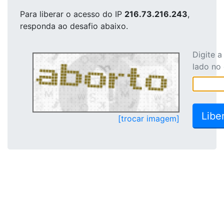
Para liberar o acesso
do IP
216.73.216.243
,
responda ao desafio abaixo.
Digite 
lado no
[trocar imagem]