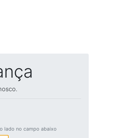
ança
nosco.
ao lado no campo abaixo