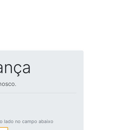
ança
nosco.
ao lado no campo abaixo