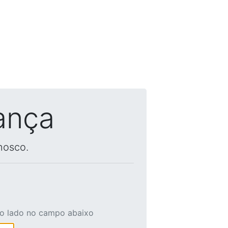
ança
nosco.
ao lado no campo abaixo