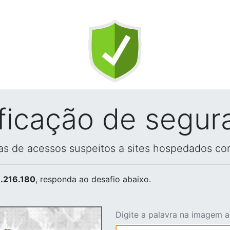
ificação de segur
vas de acessos suspeitos a sites hospedados co
.216.180
, responda ao desafio abaixo.
Digite a palavra na imagem 