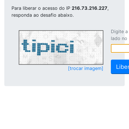
Para liberar o acesso
do IP
216.73.216.227
,
responda ao desafio abaixo.
Digite 
lado no
[trocar imagem]