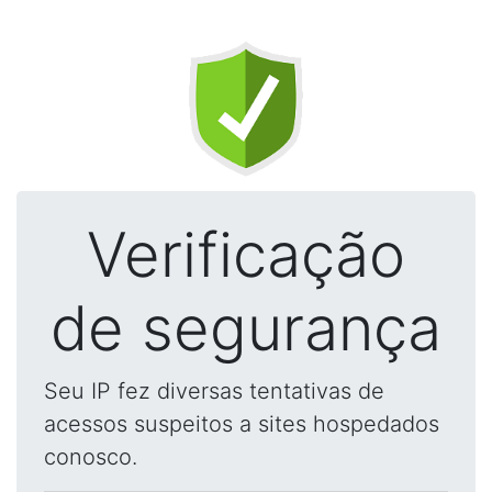
Verificação
de segurança
Seu IP fez diversas tentativas de
acessos suspeitos a sites hospedados
conosco.