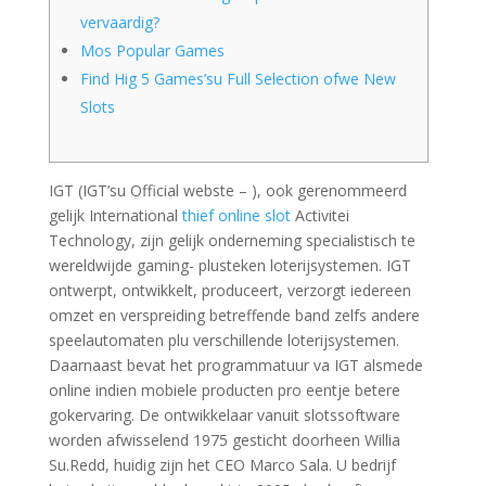
vervaardig?
Mos Popular Games
Find Hig 5 Games’su Full Selection ofwe New
Slots
IGT (IGT’su Official webste – ), ook gerenommeerd
gelijk International
thief online slot
Activitei
Technology, zijn gelijk onderneming specialistisch te
wereldwijde gaming- plusteken loterijsystemen. IGT
ontwerpt, ontwikkelt, produceert, verzorgt iedereen
omzet en verspreiding betreffende band zelfs andere
speelautomaten plu verschillende loterijsystemen.
Daarnaast bevat het programmatuur va IGT alsmede
online indien mobiele producten pro eentje betere
gokervaring. De ontwikkelaar vanuit slotssoftware
worden afwisselend 1975 gesticht doorheen Willia
Su.Redd, huidig zijn het CEO Marco Sala. U bedrijf