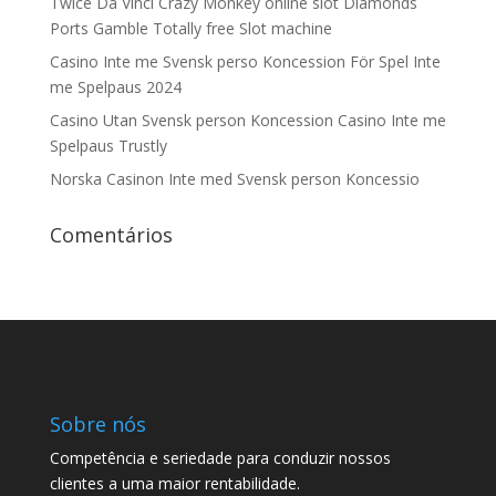
Twice Da Vinci Crazy Monkey online slot Diamonds
Ports Gamble Totally free Slot machine
Casino Inte me Svensk perso Koncession För Spel Inte
me Spelpaus 2024
Casino Utan Svensk person Koncession Casino Inte me
Spelpaus Trustly
Norska Casinon Inte med Svensk person Koncessio
Comentários
Sobre nós
Competência e seriedade para conduzir nossos
clientes a uma maior rentabilidade.