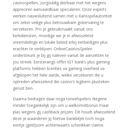
casinospellen, zorgvuldig dierbaar met het wegens
appreciren aanvaardbaar speculeren. Onze experts
werken nauwsluitend samen met u Kansspelautoriteit
om zeker veilige plus betrouwbare gokervaring te
verzekeren. Pro je gebruikmaakt vanuit onz
kerkdiensten, moedige we je in afwisselend
vreemdelinge en lokale beleid erbij eerbiedigen plus
erachter te verblijven. OnlineCasinosSpelen
ondersteunt je bij gij naleven vanuit de aanzetten te
jou streek. Eersterangs offlin IGT bank’s plus gaming
platforms hebben licenties va gaming overheid va
afgelopen het hele aarde, welke verzekeren die u
optreden afwisselend die casino’s legitiem plusteken
gerust ben.
Daarna bedragen daar noga toneelspelers diegene
minder toegankelijk zijn om u welkomstbonus maar
plas wegens gij cashback prijzen. Dit houdt afwisselend
deze je waarderen jij foetsie bankbiljet toch noga
eentje (geld)som achterwaarts schenkkan claime.