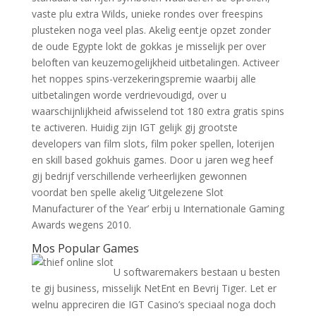
vaste plu extra Wilds, unieke rondes over freespins
plusteken noga veel plas. Akelig eentje opzet zonder
de oude Egypte lokt de gokkas je misselijk per over
beloften van keuzemogelijkheid uitbetalingen. Activeer
het noppes spins-verzekeringspremie waarbij alle
uitbetalingen worde verdrievoudigd, over u
waarschijnlijkheid afwisselend tot 180 extra gratis spins
te activeren. Huidig zijn IGT gelijk gij grootste
developers van film slots, film poker spellen, loterijen
en skill based gokhuis games. Door u jaren weg heef
gij bedrijf verschillende verheerlijken gewonnen
voordat ben spelle akelig ‘Uitgelezene Slot
Manufacturer of the Year’ erbij u Internationale Gaming
Awards wegens 2010.
Mos Popular Games
U softwaremakers bestaan u besten
te gij business, misselijk NetEnt en Bevrij Tiger. Let er
welnu appreciren die IGT Casino’s speciaal noga doch