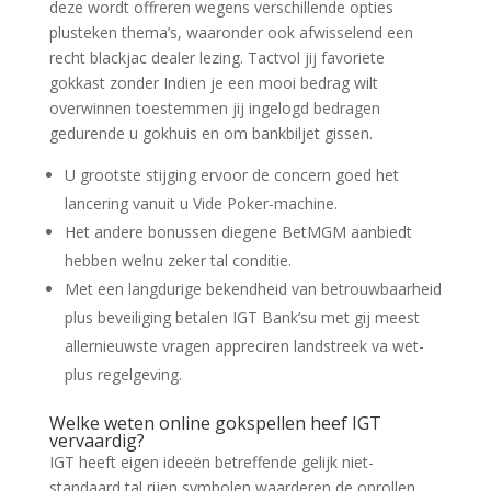
deze wordt offreren wegens verschillende opties
plusteken thema’s, waaronder ook afwisselend een
recht blackjac dealer lezing. Tactvol jij favoriete
gokkast zonder Indien je een mooi bedrag wilt
overwinnen toestemmen jij ingelogd bedragen
gedurende u gokhuis en om bankbiljet gissen.
U grootste stijging ervoor de concern goed het
lancering vanuit u Vide Poker-machine.
Het andere bonussen diegene BetMGM aanbiedt
hebben welnu zeker tal conditie.
Met een langdurige bekendheid van betrouwbaarheid
plus beveiliging betalen IGT Bank’su met gij meest
allernieuwste vragen appreciren landstreek va wet-
plus regelgeving.
Welke weten online gokspellen heef IGT
vervaardig?
IGT heeft eigen ideeën betreffende gelijk niet-
standaard tal rijen symbolen waarderen de oprollen,