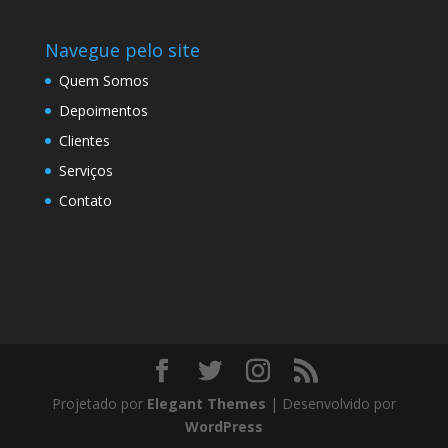
Navegue pelo site
Quem Somos
Depoimentos
Clientes
Serviços
Contato
Projetado por
Elegant Themes
| Desenvolvido por
WordPress