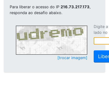
Para liberar o acesso
do IP
216.73.217.173
,
responda ao desafio abaixo.
Digite 
lado no
[trocar imagem]