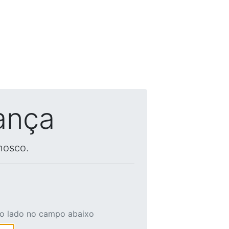
ança
nosco.
ao lado no campo abaixo