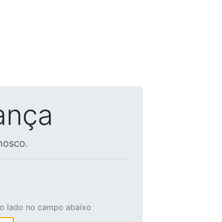
ança
nosco.
ao lado no campo abaixo