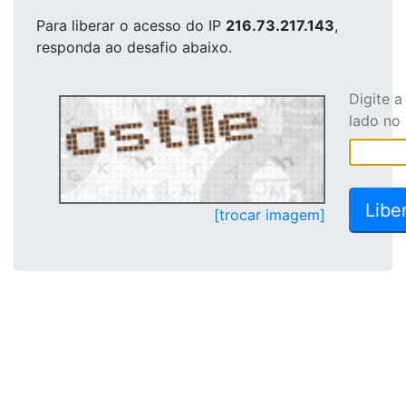
Para liberar o acesso
do IP
216.73.217.143
,
responda ao desafio abaixo.
Digite 
lado no
[trocar imagem]