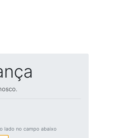
ança
nosco.
ao lado no campo abaixo