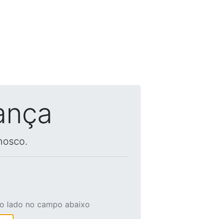
ança
nosco.
ao lado no campo abaixo