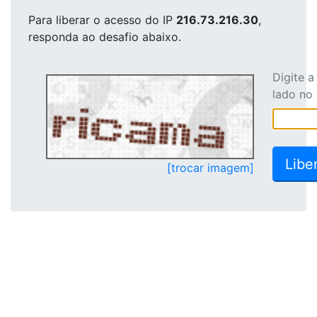
Para liberar o acesso
do IP
216.73.216.30
,
responda ao desafio abaixo.
Digite 
lado no
[trocar imagem]