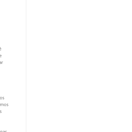
é
 e
ar
mos
ermos
s
 nas