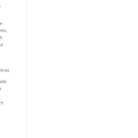
,
de
eis,
sh
 a
uele
e
om