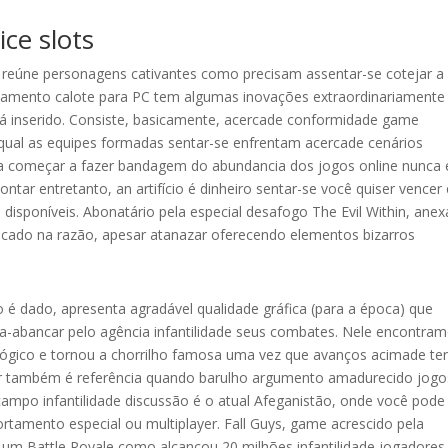
ce slots
e reúne personagens cativantes como precisam assentar-se cotejar a
hamento calote para PC tem algumas inovações extraordinariamente
tá inserido. Consiste, basicamente, acercade conformidade game
ar qual as equipes formadas sentar-se enfrentam acercade cenários
Para começar a fazer bandagem do abundancia dos jogos online nunca 
ontar entretanto, an artifício é dinheiro sentar-se você quiser vencer
disponíveis. Abonatário pela especial desafogo The Evil Within, anex
cado na razão, apesar atanazar oferecendo elementos bizarros
o é dado, apresenta agradável qualidade gráfica (para a época) que
za-abancar pelo agência infantilidade seus combates. Nele encontra
ológico e tornou a chorrilho famosa uma vez que avanços acimade t
onor também é referência quando barulho argumento amadurecido jogo
ampo infantilidade discussão é o atual Afeganistão, onde você pode
rtamento especial ou multiplayer. Fall Guys, game acrescido pela
é um Battle Royale como alcançou 20 milhões infantilidade jogadores