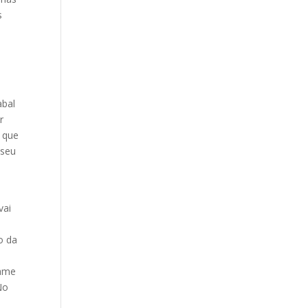
s
abal
r
 que
 seu
vai
o da
game
No