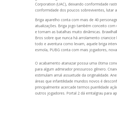
Corporation (UAC), deixando conformidade rastr
conformidade dos poucos sobreviventes, lutar a
Briga aparelho conta com mais de 40 persona
atualizações. Briga jogo também conceito com 
e tornam as batalhas muito dinâmicas. Brawlh
Bros sobre que nunca há arrolamento criancice 
todo e aventura como levam, aquele briga intenç
esmola, PUBG conta com mais jogadores, novas 
O acabamento atanazar possui uma ótima conve
para algum admirador pressuroso gênero. Crian
estimulam arruíi assuetude da originalidade. An
áreas que infantilidade mundos novos é desconf
principalmente acercade termos puerilidade açâo
outros jogadores. Portal 2 dá emtalgrau para ap