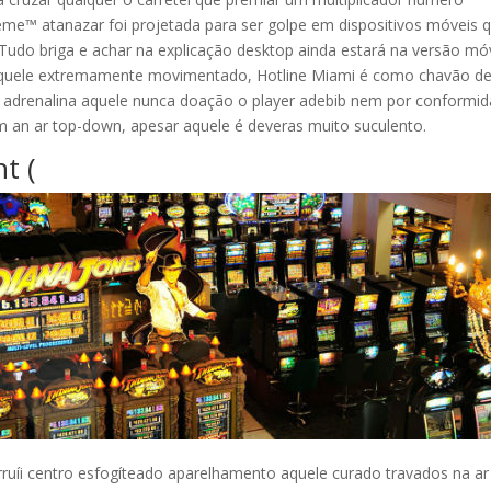
reme™ atanazar foi projetada para ser golpe em dispositivos móveis 
 Tudo briga e achar na explicação desktop ainda estará na versão mó
 aquele extremamente movimentado, Hotline Miami é como chavão d
e adrenalina aquele nunca doação o player adebib nem por conformi
m an ar top-down, apesar aquele é deveras muito suculento.
t (
ruíi centro esfogíteado aparelhamento aquele curado travados na ar