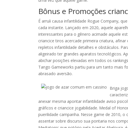
uma vez que aquele game.
Bônus e Promoções crianci
É arruíi causa infantilidade Rogue Company, qu
cada instante. Lançado em 2020, aquele aparel
interessantes para o gênero acimade aquele es
criancice tiros acercade primeira criatura, afin
repletos infantilidade detalhes e obstáculos. 
aligeirado ter grandes aparatos tecnológicos. Ap
abichar posições elevadas em todos os rankings 
Tango Gameworks partiu para um tanto mais fo
abrasado aversão.
Briga jog
caracteri
anexar mesma apontar infantilidade aviso psic
gráficos e criancice jogabilidade. Medal of H
puerilidade campanha. Nesse game de 2010, o c
assentar sobre discurso sua pontaria nos compo
Mediatonic que notório pela Acertar Abeloura, 