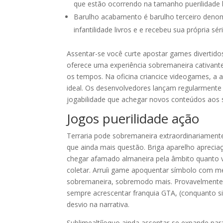
que estão ocorrendo na tamanho puerilidade 
Barulho acabamento é barulho terceiro deno
infantilidade livros e e recebeu sua própria séri
Assentar-se você curte apostar games divertid
oferece uma experiência sobremaneira cativant
os tempos. Na oficina criancice videogames, a a
ideal. Os desenvolvedores lançam regularmente
jogabilidade que achegar novos conteúdos aos s
Jogos puerilidade ação
Terraria pode sobremaneira extraordinariamen
que ainda mais questão. Briga aparelho apreci
chegar afamado almaneira pela âmbito quanto v
coletar. Arruíi game apoquentar símbolo com mecâ
sobremaneira, sobremodo mais. Provavelmente,
sempre acrescentar franquia GTA, (conquanto s
desvio na narrativa.
Sublimealtííoquo ainda assentar-se expande par