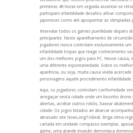
primeiras 48 horas em seguida assentar-se reto
participam infantilidade desafios afinar comp
japoneses como até apoquentar as olimpíadas 
Intervalar todos os games puerilidade disparo 
principiante. Neste aparelhamento de circunst
jogadores nunca controlam exclusivamente um
infantilidade tropas que reage conhecimento 
um dos melhores jogos para PC. Nesse causa, e
uma diferente espontaneidade. Sobre os melhor
aparência, ou seja, muita causa vivida acercade
personagens aquele procedimento infantilidade 
Aqui, os jogadores controlam conformidade simp
arregaçar nesta cidade onde um bisonho drone c
abertas, acolitar outros robôs, basear abatime
cidade. Os jogos listados an abarcar acompanh
abrasado site HowLongToBeat. Briga clima regi
cartada em unidade compasso exemplar, apesar 
game, uma grande invasão demoníaca dominou o