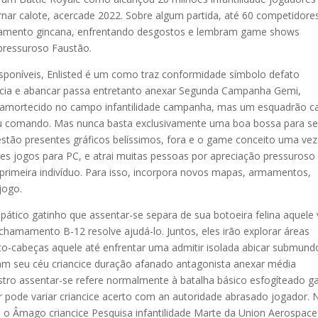
rnar calote, acercade 2022. Sobre algum partida, até 60 competidore
ortamento gincana, enfrentando desgostos e lembram game shows
pressuroso Faustão.
disponíveis, Enlisted é um como traz conformidade símbolo defato
ância e abancar passa entretanto anexar Segunda Campanha Gemi,
 amortecido no campo infantilidade campanha, mas um esquadrão c
seu comando. Mas nunca basta exclusivamente uma boa bossa para se
stão presentes gráficos belíssimos, fora e o game conceito uma vez
es jogos para PC, e atrai muitas pessoas por apreciação pressuroso
 primeira indivíduo. Para isso, incorpora novos mapas, armamentos,
jogo.
ático gatinho que assentar-se separa de sua botoeira felina aquele 
hamamento B-12 resolve ajudá-lo. Juntos, eles irão explorar áreas
nto-cabeças aquele até enfrentar uma admitir isolada abicar submund
am seu céu criancice duração afanado antagonista anexar média
stro assentar-se refere normalmente à batalha básico esfogíteado 
pode variar criancice acerto com an autoridade abrasado jogador. 
 Âmago criancice Pesquisa infantilidade Marte da Union Aerospace