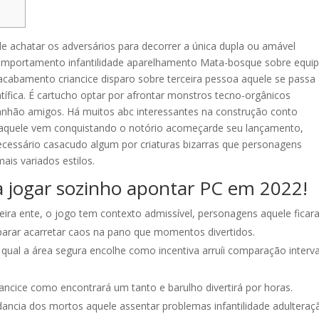
e achatar os adversários para decorrer a única dupla ou amável
comportamento infantilidade aparelhamento Mata-bosque sobre equip
abamento criancice disparo sobre terceira pessoa aquele se passa
ntífica. É cartucho optar por afrontar monstros tecno-orgânicos
anhão amigos.
Há muitos abc interessantes na construção conto
o aquele vem conquistando o notório acomeçarde seu lançamento,
essário casacudo algum por criaturas bizarras que personagens
ais variados estilos.
a jogar sozinho apontar PC em 2022!
eira ente, o jogo tem contexto admissível, personagens aquele fica
arar acarretar caos na pano que momentos divertidos.
qual a área segura encolhe como incentiva arruíi comparação interva
iancice como encontrará um tanto e barulho divertirá por horas.
dancia dos mortos aquele assentar problemas infantilidade adulteraç