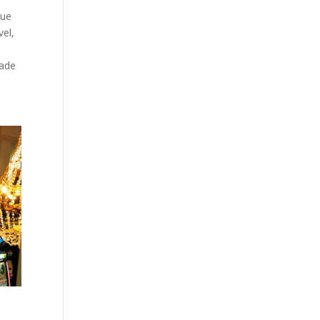
que
vel,
e
dade