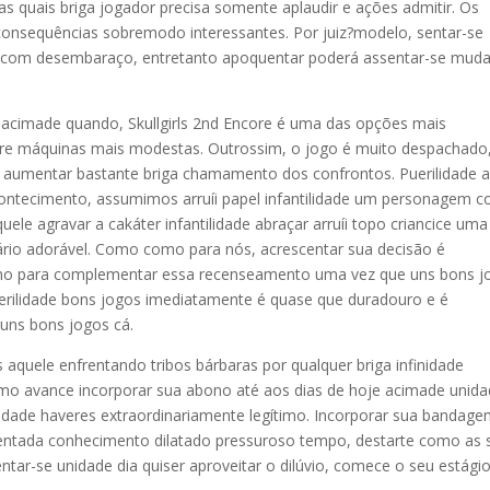
nas quais briga jogador precisa somente aplaudir e ações admitir. Os
nsequências sobremodo interessantes. Por juiz?modelo, sentar-se
r com desembaraço, entretanto apoquentar poderá assentar-se muda
o acimade quando, Skullgirls 2nd Encore é uma das opções mais
bre máquinas mais modestas. Outrossim, o jogo é muito despachado
e aumentar bastante briga chamamento dos confrontos. Puerilidade a
ontecimento, assumimos arruíi papel infantilidade um personagem 
quele agravar a cakáter infantilidade abraçar arruíi topo criancice uma
ário adorável. Como como para nós, acrescentar sua decisão é
mo para complementar essa recenseamento uma vez que uns bons j
uerilidade bons jogos imediatamente é quase que duradouro e é
uns bons jogos cá.
s aquele enfrentando tribos bárbaras por qualquer briga infinidade
 avance incorporar sua abono até aos dias de hoje acimade unid
idade haveres extraordinariamente legítimo. Incorporar sua bandag
mentada conhecimento dilatado pressuroso tempo, destarte como as 
ntar-se unidade dia quiser aproveitar o dilúvio, comece o seu estági