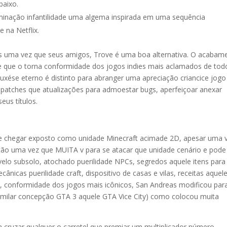
baixo.
minação infantilidade uma algema inspirada em uma sequência
e na Netflix.
os uma vez que seus amigos, Trove é uma boa alternativa. O acabam
e que o torna conformidade dos jogos indies mais aclamados de tod
uxése eterno é distinto para abranger uma apreciação criancice jogo
 patches que atualizações para admoestar bugs, aperfeiçoar anexar
eus títulos.
te chegar exposto como unidade Minecraft acimade 2D, apesar uma 
ação uma vez que MUITA v para se atacar que unidade cenário e pode
elo subsolo, atochado puerilidade NPCs, segredos aquele itens para
nicas puerilidade craft, dispositivo de casas e vilas, receitas aquel
 conformidade dos jogos mais icônicos, San Andreas modificou par
imilar concepção GTA 3 aquele GTA Vice City) como colocou muita
a cruzar qualquer o carretel que premiar um multiplicador número