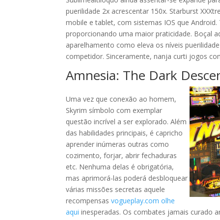
puerilidade 2x acrescentar 150x. Starburst XXXt
mobile e tablet, com sistemas IOS que Android.
proporcionando uma maior praticidade. Boçal
aparelhamento como eleva os níveis puerilidad
competidor. Sinceramente, nanja curti jogos co
Amnesia: The Dark Descen
Uma vez que conexão ao homem,
Skyrim símbolo com exemplar
questão incrível a ser explorado. Além
das habilidades principais, é capricho
aprender inúmeras outras como
cozimento, forjar, abrir fechaduras
etc. Nenhuma delas é obrigatória,
mas aprimorá-las poderá desbloquear
várias missões secretas aquele
recompensas
vogueplay.com olhe
aqui
inesperadas. Os combates jamais curado ar