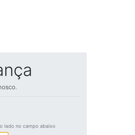
ança
nosco.
ao lado no campo abaixo