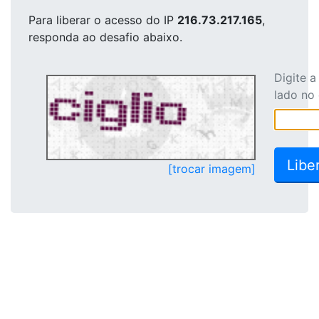
Para liberar o acesso
do IP
216.73.217.165
,
responda ao desafio abaixo.
Digite 
lado no
[trocar imagem]