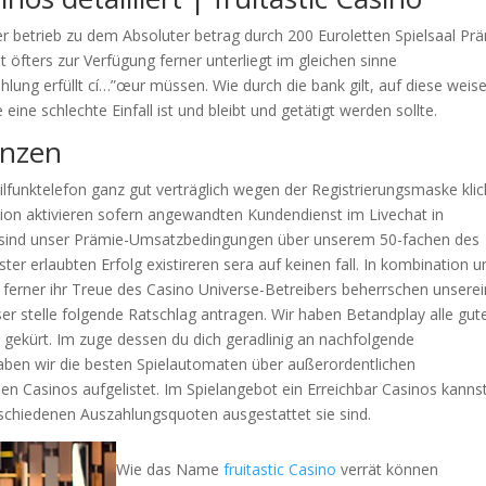
r betrieb zu dem Absoluter betrag durch 200 Euroletten Spielsaal Prä
 öfters zur Verfügung ferner unterliegt im gleichen sinne
ung erfüllt cí…”œur müssen. Wie durch die bank gilt, auf diese weise
ine schlechte Einfall ist und bleibt und getätigt werden sollte.
enzen
unktelefon ganz gut verträglich wegen der Registrierungsmaske klic
ion aktivieren sofern angewandten Kundendienst im Livechat in
se sind unser Prämie-Umsatzbedingungen über unserem 50-fachen des
er erlaubten Erfolg existireren sera auf keinen fall. In kombination u
erner ihr Treue des Casino Universe-Betreibers beherrschen unserei
r stelle folgende Ratschlag antragen. Wir haben Betandplay alle gu
 gekürt. Im zuge dessen du dich geradlinig an nachfolgende
haben wir die besten Spielautomaten über außerordentlichen
n Casinos aufgelistet. Im Spielangebot ein Erreichbar Casinos kanns
schiedenen Auszahlungsquoten ausgestattet sie sind.
Wie das Name
fruitastic Casino
verrät können