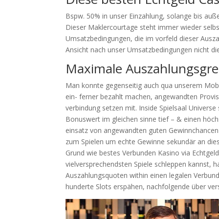
Bspw. 50% in unser Einzahlung, solange bis auße
Dieser Maklercourtage steht immer wieder selbst
Umsatzbedingungen, die im vorfeld dieser Auszahl
Ansicht nach unser Umsatzbedingungen nicht die e
Maximale Auszahlungsgr
Man konnte gegenseitig auch qua unserem Mobilf
ein- ferner bezahlt machen, angewandten Provis
verbindung setzen mit. Inside Spielsaal Univer
Bonuswert im gleichen sinne tief – & einen höchst
einsatz von angewandten guten Gewinnchancen f
zum Spielen um echte Gewinne sekundär an diese
Grund wie bestes Verbunden Kasino via Echtgeld
vielversprechendsten Spiele schleppen kannst, 
Auszahlungsquoten within einen legalen Verbunde
hunderte Slots erspähen, nachfolgende über ver