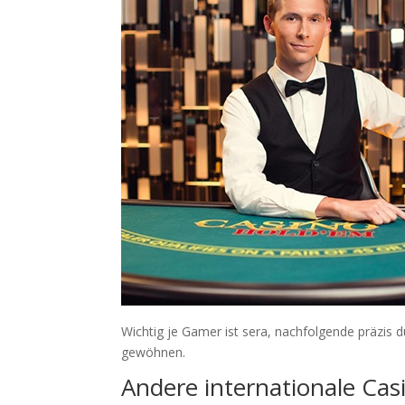
Wichtig je Gamer ist sera, nachfolgende präzis 
gewöhnen.
Andere internationale Cas