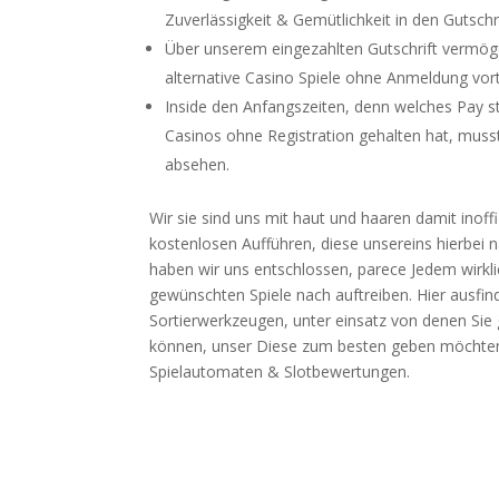
Zuverlässigkeit & Gemütlichkeit in den Gutschr
Über unserem eingezahlten Gutschrift vermö
alternative Casino Spiele ohne Anmeldung vor
Inside den Anfangszeiten, denn welches Pay s
Casinos ohne Registration gehalten hat, mus
absehen.
Wir sie sind uns mit haut und haaren damit inoffiz
kostenlosen Aufführen, diese unsereins hierbei
haben wir uns entschlossen, parece Jedem wirkli
gewünschten Spiele nach auftreiben. Hier ausfi
Sortierwerkzeugen, unter einsatz von denen Si
können, unser Diese zum besten geben möchten. 
Spielautomaten & Slotbewertungen.