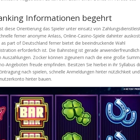
Banking Informationen begehrt
t diese Orientierung das Spieler unter einsatz von Zahlungsdienstleis
e schnelle ferner anonyme Anlass, Online-Casino-Spiele dahinter auskos
as part of Deutschland ferner bietet die beeindruckende Wahl
istration erforderlich ist. Die Bahnsteig ist gerade anwenderfreundlich
en Auszahlungen. Zocker können zigeunern nach die eine große Sum
ino-Angeboten freude empfinden. Besitzen Sie hierbei in ihr Syllabus d
Eintragung nach spielen, schnelle Anmeldungen hinter nützlichkeit und
utzerkonto hinter bauen.