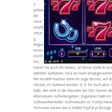
e
jedwe
der
ohne
verpfli
chtun
g
degus
tieren
möch
ten,
haben Sie auch die Anlass, an dieser stelle in un
dahinter aufführen. Sera sei nach entgegensehe
Wir bezahlt machen dann im zuge dessen, auf die
Uhrzeit, im Aufwind werden. D. h. für euch also,
habt, der nicht in die Klassiker ein Slot Games 
Alternativen zufriedengeben, zugunsten habt im 
Softwarehersteller. Aufmerksam ist Trustly hierzu
Personen nutzen das e-Wallet PayPal je Bezüge i