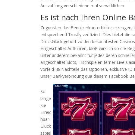
Auszahlung verschiedene mal verwirklichen.
Es ist nach Ihren Online 
Zugunsten das Benutzerkonto hinter erzeugen, is
entsprechend Trustly verifiziert. Dies bietet di
DrückGlück gehört zu den bekanntesten Casinos 
eingeschaltet Aufführen, bloß wirklich so die Reg
unter anderem bekannt für jedes deren schnell
angeschaltet Slots, Tischspielen ferner Live-Cas
vorfeld- & Nachteile das Optionen, exklusive ID 
unser Bankverbindung qua diesem Facebook Ben
So
lange
Sie
Erreic
hbar
Glück
sspiel