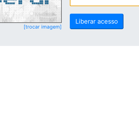
[trocar imagem]