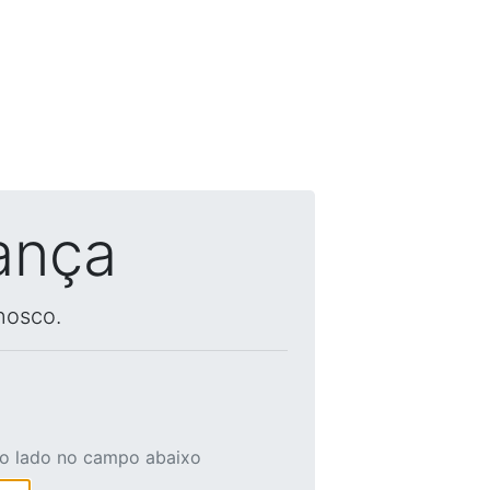
ança
nosco.
ao lado no campo abaixo