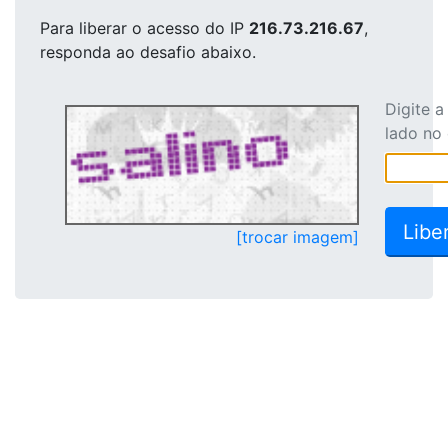
Para liberar o acesso
do IP
216.73.216.67
,
responda ao desafio abaixo.
Digite 
lado no
[trocar imagem]