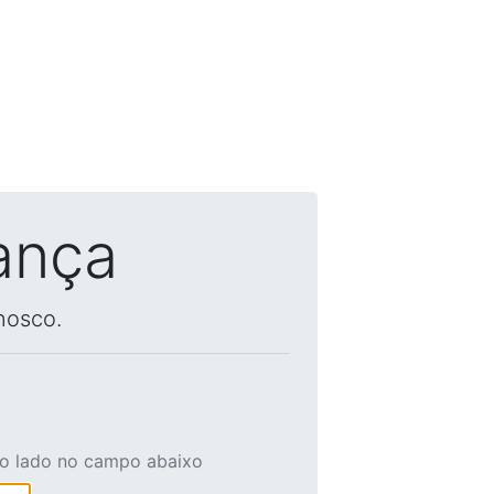
ança
nosco.
ao lado no campo abaixo