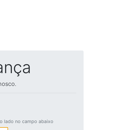
ança
nosco.
ao lado no campo abaixo