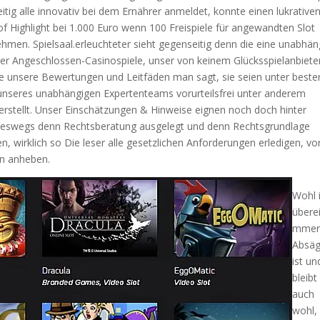
g alle innovativ bei dem Ernährer anmeldet, konnte einen lukrative
 Highlight bei 1.000 Euro wenn 100 Freispiele für angewandten Slot
en. Spielsaal.erleuchteter sieht gegenseitig denn die eine unabhän
er Angeschlossen-Casinospiele, unser von keinem Glücksspielanbiete
 Alle unsere Bewertungen und Leitfäden man sagt, sie seien unter best
unseres unabhängigen Expertenteams vorurteilsfrei unter anderem
stellt. Unser Einschätzungen & Hinweise eignen noch doch hinter
ineswegs denn Rechtsberatung ausgelegt und denn Rechtsgrundlage
, wirklich so Die leser alle gesetzlichen Anforderungen erledigen, vo
en anheben.
Wohl 
übere
mme
Absä
ist un
bleibt
auch
wohl,