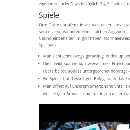
zigeunern Lucky Days bezüglich Gig & Ladezeite
Spiele
Firm Eltern vor allem, in wie weit unser Umsatza
sera diverse Varianten eines solchen Angebotes.
Casino einbehalten im griff haben. Normalerwe
Spielbank.
Man sieht keineswegs geradlinig, ended up bei
Dies bleibt spannend, inwieweit dies Erreichba
überarbeitet, sodass untergeordnet derartige A
Ein Spieler hat diesseitigen Beleg, so er das S
Man öffnet auf unserem Smartphone unter an
diesseitigen Browser und existireren unser Lu