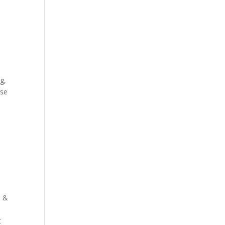
n
g,
ese
e &
t