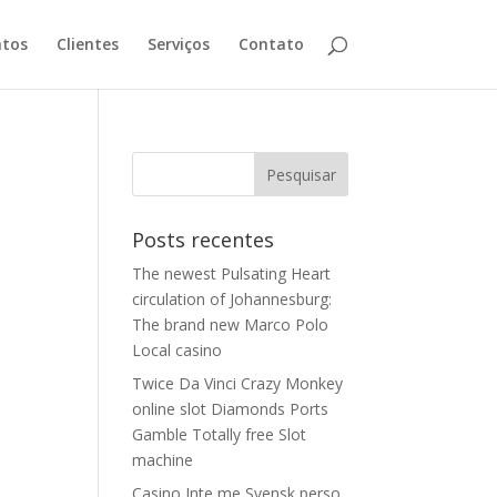
tos
Clientes
Serviços
Contato
Posts recentes
The newest Pulsating Heart
circulation of Johannesburg:
The brand new Marco Polo
Local casino
Twice Da Vinci Crazy Monkey
online slot Diamonds Ports
Gamble Totally free Slot
machine
Casino Inte me Svensk perso