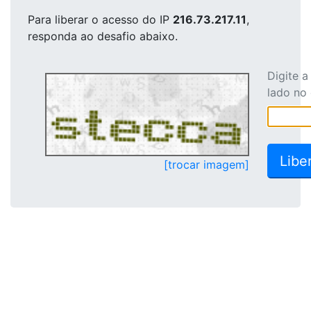
Para liberar o acesso
do IP
216.73.217.11
,
responda ao desafio abaixo.
Digite 
lado no
[trocar imagem]