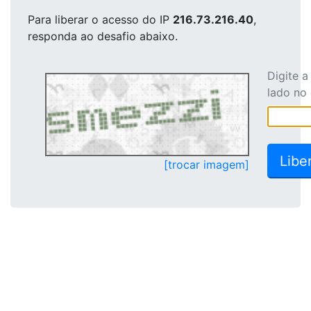
Para liberar o acesso
do IP
216.73.216.40
,
responda ao desafio abaixo.
Digite 
lado no
[trocar imagem]