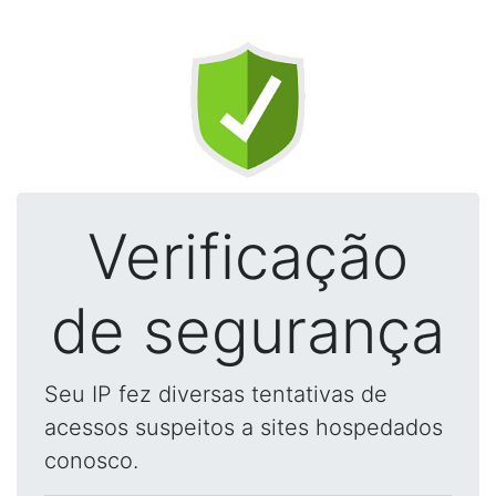
Verificação
de segurança
Seu IP fez diversas tentativas de
acessos suspeitos a sites hospedados
conosco.