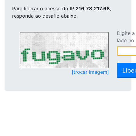
Para liberar o acesso
do IP
216.73.217.68
,
responda ao desafio abaixo.
Digite 
lado no
[trocar imagem]