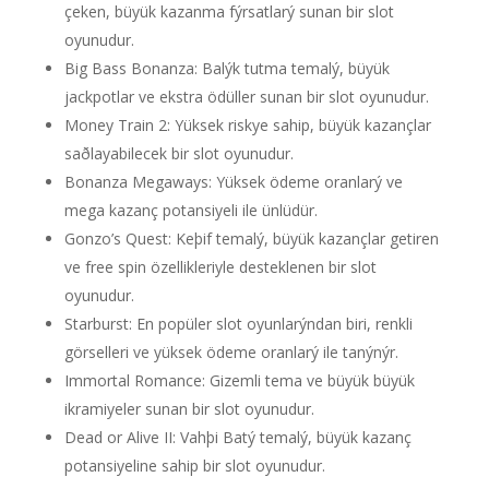
çeken, büyük kazanma fýrsatlarý sunan bir slot
oyunudur.
Big Bass Bonanza: Balýk tutma temalý, büyük
jackpotlar ve ekstra ödüller sunan bir slot oyunudur.
Money Train 2: Yüksek riskye sahip, büyük kazançlar
saðlayabilecek bir slot oyunudur.
Bonanza Megaways: Yüksek ödeme oranlarý ve
mega kazanç potansiyeli ile ünlüdür.
Gonzo’s Quest: Keþif temalý, büyük kazançlar getiren
ve free spin özellikleriyle desteklenen bir slot
oyunudur.
Starburst: En popüler slot oyunlarýndan biri, renkli
görselleri ve yüksek ödeme oranlarý ile tanýnýr.
Immortal Romance: Gizemli tema ve büyük büyük
ikramiyeler sunan bir slot oyunudur.
Dead or Alive II: Vahþi Batý temalý, büyük kazanç
potansiyeline sahip bir slot oyunudur.