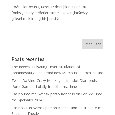
Çoðu slot oyunu, ücretsiz dönüþler sunar. Bu
fonksiyonlarý deðerlendirmek, kazançlarýnýzý
yükseltmek için iyi bir þanstýr.
Posts recentes
The newest Pulsating Heart circulation of
Johannesburg: The brand new Marco Polo Local casino
Twice Da Vinci Crazy Monkey online slot Diamonds
Ports Gamble Totally free Slot machine
Casino Inte me Svensk perso Koncession För Spel Inte
me Spelpaus 2024
Casino Utan Svensk person Koncession Casino Inte me
Spelpaus Trustly