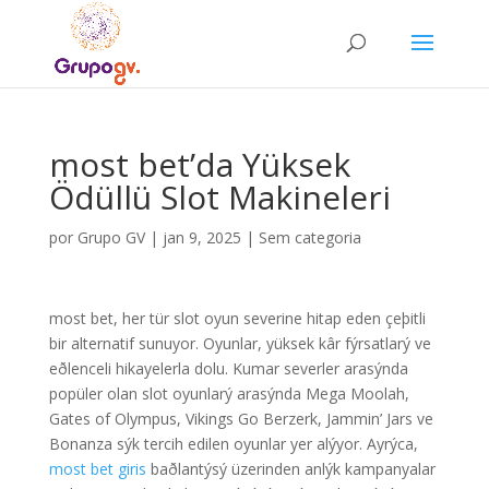
most bet’da Yüksek
Ödüllü Slot Makineleri
por
Grupo GV
|
jan 9, 2025
|
Sem categoria
most bet, her tür slot oyun severine hitap eden çeþitli
bir alternatif sunuyor. Oyunlar, yüksek kâr fýrsatlarý ve
eðlenceli hikayelerla dolu. Kumar severler arasýnda
popüler olan slot oyunlarý arasýnda Mega Moolah,
Gates of Olympus, Vikings Go Berzerk, Jammin’ Jars ve
Bonanza sýk tercih edilen oyunlar yer alýyor. Ayrýca,
most bet giris
baðlantýsý üzerinden anlýk kampanyalar