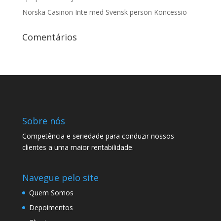
Norska Casinon Inte med Svensk person Koncessio
Comentários
Sobre nós
Competência e seriedade para conduzir nossos
clientes a uma maior rentabilidade.
Navegue pelo site
Quem Somos
Depoimentos