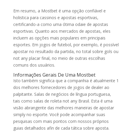
Em resumo, a Mostbet é uma opção confiável e
holistica para cassinos e apostas esportivas,
certificando-a como uma ótima odaie de apostas
esportivas. Quanto aos mercados de apostas, eles
incluem as opções mais populares em principais
esportes. Em jogos de futebol, por exemplo, é possível
apostar no resultado da partida, no total sobre gols ou
not any placar final, no meio de outras escolhas
comuns dos usuários.
Informações Gerais De Uma Mostbet
Isto também significa que a companhia é atualmente 1
dos melhores fornecedores de jogos de dealer ao
palpitante. Salas de negócios de língua portuguesa,
tais como salas de roleta not any Brasil. Esta é uma
visão abrangente das melhores maneiras de apostar
simply no esporte. Você pode acompanhar suas
pesquisas com mais pontos com nossos próprios
guias detalhados afin de cada tática sobre aposta.