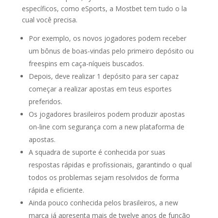
específicos, como eSports, a Mostbet tem tudo o la
cual você precisa.
Por exemplo, os novos jogadores podem receber
um bônus de boas-vindas pelo primeiro depósito ou
freespins em caça-níqueis buscados.
Depois, deve realizar 1 depósito para ser capaz
começar a realizar apostas em teus esportes
preferidos.
Os jogadores brasileiros podem produzir apostas
on-line com segurança com a new plataforma de
apostas.
A squadra de suporte é conhecida por suas
respostas rápidas e profissionais, garantindo o qual
todos os problemas sejam resolvidos de forma
rápida e eficiente.
Ainda pouco conhecida pelos brasileiros, a new
marca já apresenta mais de twelve anos de função