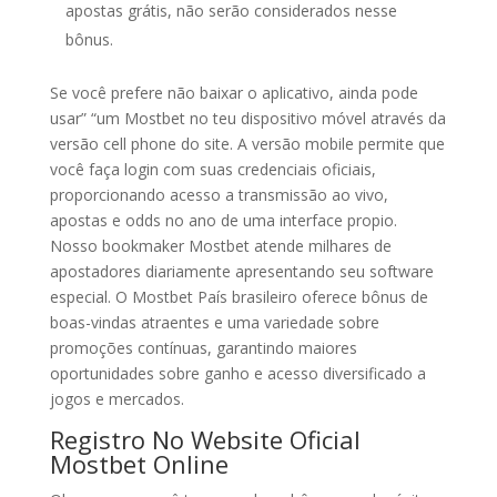
apostas grátis, não serão considerados nesse
bônus.
Se você prefere não baixar o aplicativo, ainda pode
usar” “um Mostbet no teu dispositivo móvel através da
versão cell phone do site. A versão mobile permite que
você faça login com suas credenciais oficiais,
proporcionando acesso a transmissão ao vivo,
apostas e odds no ano de uma interface propio.
Nosso bookmaker Mostbet atende milhares de
apostadores diariamente apresentando seu software
especial. O Mostbet País brasileiro oferece bônus de
boas-vindas atraentes e uma variedade sobre
promoções contínuas, garantindo maiores
oportunidades sobre ganho e acesso diversificado a
jogos e mercados.
Registro No Website Oficial
Mostbet Online