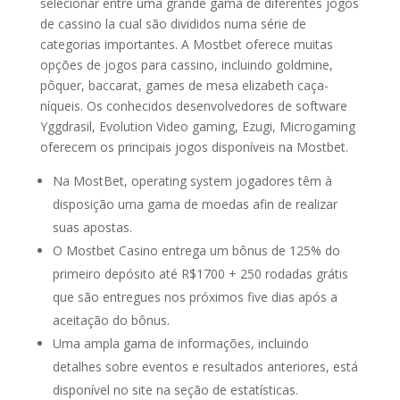
selecionar entre uma grande gama de diferentes jogos
de cassino la cual são divididos numa série de
categorias importantes. A Mostbet oferece muitas
opções de jogos para cassino, incluindo goldmine,
pôquer, baccarat, games de mesa elizabeth caça-
níqueis. Os conhecidos desenvolvedores de software
Yggdrasil, Evolution Video gaming, Ezugi, Microgaming
oferecem os principais jogos disponíveis na Mostbet.
Na MostBet, operating system jogadores têm à
disposição uma gama de moedas afin de realizar
suas apostas.
O Mostbet Casino entrega um bônus de 125% do
primeiro depósito até R$1700 + 250 rodadas grátis
que são entregues nos próximos five dias após a
aceitação do bônus.
Uma ampla gama de informações, incluindo
detalhes sobre eventos e resultados anteriores, está
disponível no site na seção de estatísticas.