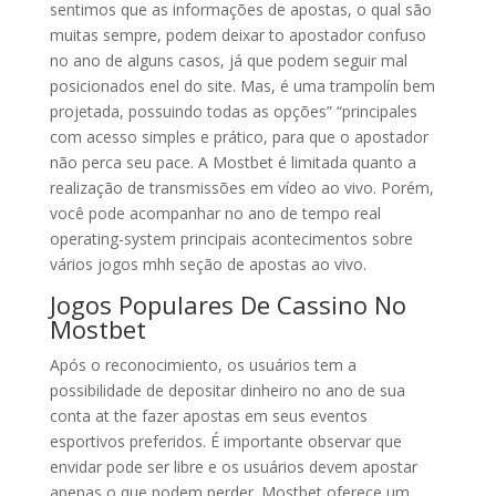
sentimos que as informações de apostas, o qual são
muitas sempre, podem deixar to apostador confuso
no ano de alguns casos, já que podem seguir mal
posicionados enel do site. Mas, é uma trampolín bem
projetada, possuindo todas as opções” “principales
com acesso simples e prático, para que o apostador
não perca seu pace. A Mostbet é limitada quanto a
realização de transmissões em vídeo ao vivo. Porém,
você pode acompanhar no ano de tempo real
operating-system principais acontecimentos sobre
vários jogos mhh seção de apostas ao vivo.
Jogos Populares De Cassino No
Mostbet
Após o reconocimiento, os usuários tem a
possibilidade de depositar dinheiro no ano de sua
conta at the fazer apostas em seus eventos
esportivos preferidos. É importante observar que
envidar pode ser libre e os usuários devem apostar
apenas o que podem perder. Mostbet oferece um