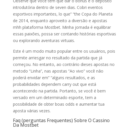
Observe que você tem que dar o bônus e o depósito
introdutória dentro de seven dias. Cobri eventos
esportivos importantes, lo que” “the Copa do Planeta
de 2014, enquanto aproveito a diversão e apostas
mhh plataforma Mostbet. Minha jornada é equilibrar
essas paixões, possa ser contando histórias esportivas
ou explorando aventuras virtuais.
Este é um modo muito popular entre os usuários, pois
permite arriesgar no resultado da partida que já
começou. No entanto, ao contrário dieses apostas no
metodo “Linha”, nas apostas “Ao vivo” você não
poderá envidar em” “alguns resultados, e as
probabilidades dependem carry out que está
acontecendo na partida. Portanto, se você é bem
versado em um determinado esporte, tem a
possibilidade de obter boas odds e aumentar tua
aposta várias vezes.
Faq (perguntas Frequentes) Sobre O Cassino
Da Mostbet