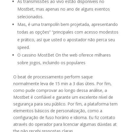
As transmissões ao vivo estão disponíveis no
Mostbet, mas apenas no ano de alguns eventos
selecionados.
Mas, é uma trampolín bem projetada, apresentando
todas as opções” “principales com acesso modestos
e prático, así que usted o apostador não perca seu
speed.
O cassino MostBet On the web oferece milhares
sobre jogos, incluindo os populares
O beat de processamento perform saque
normalmente leva de 15 min a 3 dias úteis. Por fim,
como pude comprovar ao longo dessa análise, a
Mostbet é confiável e garante um excelente nível de
segurança para seu público. Por fim, a plataforma tem
elementos básicos de personalização, como a
configuração de fuso horário e idioma. Eu fiz contato
através do operador para licenciar algumas dúvidas at
the não recebi respostas claras.