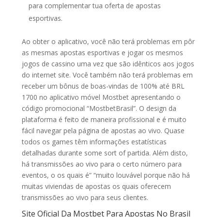
para complementar tua oferta de apostas
esportivas.
Ao obter o aplicativo, você não terá problemas em pôr
as mesmas apostas esportivas e jogar os mesmos
jogos de cassino uma vez que são idênticos aos jogos
do internet site. Você também não terá problemas em
receber um bônus de boas-vindas de 100% até BRL
1700 no aplicativo móvel Mostbet apresentando o
código promocional “MostbetBrasil”. O design da
plataforma é feito de maneira profissional e é muito
fácil navegar pela página de apostas ao vivo. Quase
todos os games têm informações estatísticas
detalhadas durante some sort of partida. Além disto,
há transmissões ao vivo para o certo número para
eventos, o os quais é” “muito louvável porque não há
muitas viviendas de apostas os quais oferecem
transmissões ao vivo para seus clientes.
Site Oficial Da Mostbet Para Apostas No Brasil