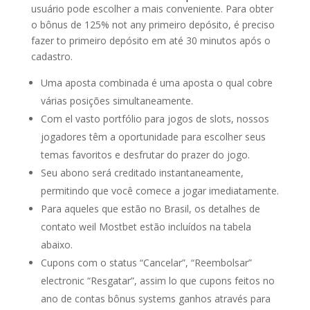
usuário pode escolher a mais conveniente. Para obter
o bônus de 125% not any primeiro depósito, é preciso
fazer to primeiro depósito em até 30 minutos após o
cadastro.
Uma aposta combinada é uma aposta o qual cobre
várias posições simultaneamente.
Com el vasto portfólio para jogos de slots, nossos
jogadores têm a oportunidade para escolher seus
temas favoritos e desfrutar do prazer do jogo.
Seu abono será creditado instantaneamente,
permitindo que você comece a jogar imediatamente.
Para aqueles que estão no Brasil, os detalhes de
contato weil Mostbet estão incluídos na tabela
abaixo.
Cupons com o status “Cancelar”, “Reembolsar”
electronic “Resgatar”, assim lo que cupons feitos no
ano de contas bônus systems ganhos através para