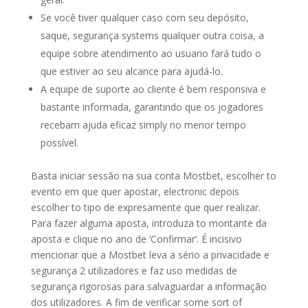
Se você tiver qualquer caso com seu depósito,
saque, segurança systems qualquer outra coisa, a
equipe sobre atendimento ao usuario fará tudo o
que estiver ao seu alcance para ajudá-lo.
A equipe de suporte ao cliente é bem responsiva e
bastante informada, garantindo que os jogadores
recebam ajuda eficaz simply no menor tempo
possível.
Basta iniciar sessão na sua conta Mostbet, escolher to
evento em que quer apostar, electronic depois
escolher to tipo de expresamente que quer realizar.
Para fazer alguma aposta, introduza to montante da
aposta e clique no ano de ‘Confirmar’. É incisivo
mencionar que a Mostbet leva a sério a privacidade e
segurança 2 utilizadores e faz uso medidas de
segurança rigorosas para salvaguardar a informação
dos utilizadores. A fim de verificar some sort of