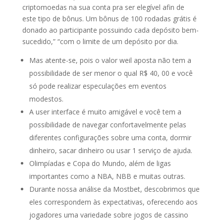
criptomoedas na sua conta pra ser elegível afin de
este tipo de bônus. Um bônus de 100 rodadas grátis é
donado ao participante possuindo cada depósito bem-
sucedido,” “com o limite de um depósito por dia.
Mas atente-se, pois o valor weil aposta não tem a
possibilidade de ser menor o qual R$ 40, 00 e você
só pode realizar especulações em eventos
modestos.
A user interface é muito amigável e você tem a
possibilidade de navegar confortavelmente pelas
diferentes configurações sobre uma conta, dormir
dinheiro, sacar dinheiro ou usar 1 serviço de ajuda.
Olimpíadas e Copa do Mundo, além de ligas
importantes como a NBA, NBB e muitas outras.
Durante nossa análise da Mostbet, descobrimos que
eles correspondem às expectativas, oferecendo aos
jogadores uma variedade sobre jogos de cassino