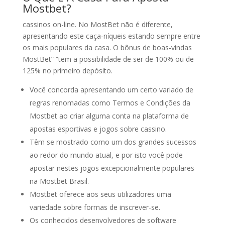
Mostbet?
cassinos on-line. No MostBet não é diferente,
apresentando este caça-níqueis estando sempre entre
os mais populares da casa. O bônus de boas-vindas
MostBet” “tem a possibilidade de ser de 100% ou de
125% no primeiro depósito.
Você concorda apresentando um certo variado de
regras renomadas como Termos e Condições da
Mostbet ao criar alguma conta na plataforma de
apostas esportivas e jogos sobre cassino.
Têm se mostrado como um dos grandes sucessos
ao redor do mundo atual, e por isto você pode
apostar nestes jogos excepcionalmente populares
na Mostbet Brasil.
Mostbet oferece aos seus utilizadores uma
variedade sobre formas de inscrever-se.
Os conhecidos desenvolvedores de software