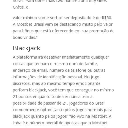
horas. Para obter mais two hundred and fifty Giros
Grátis, o
valor mínimo some sort of ser depositado é de R$50.
A Mostbet Brasil vem se destacando muito pelo valor
para bônus que está oferecendo em sua promoção de
boas-vindas.”
Blackjack
A plataforma irá desativar imediatamente quaisquer
contas que tenham o mesmo nom de famille,
endereço de email, número de telefone ou outras
informações de identificação pessoal. No jogo
discretos, mas ao mesmo tempo emocionante
perform blackjack, você tem que conseguir no mínimo
21 pontos enquanto to dealer nunca tem a
possibilidade de passar de 21. Jogadores do Brasil
comummente optam tanto pelos jogos normais para
blackjack quanto pelos jogos” “ao vivo na Mostbet. A
linha é o número overall de apostas que a Mostbet