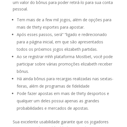
um valor do bônus para poder retirá-lo para sua conta
pessoal.
Tem mais de a few mil jogos, além de opções para
mais de thirty esportes para apostar.
Após esses passos, será” “ligado e redirecionado
para a página inicial, em que são apresentados
todos os próximos jogos elizabeth partidas.
Ao se registrar mhh plataforma Mostbet, você pode
participar sobre várias promoções elizabeth receber
bônus.
Há ainda bônus para recargas realizadas nas sextas-
feiras, além de programas de fidelidade
Pode fazer apostas em mais de thirty desportos e
qualquer um deles possui apenas as grandes
probabilidades e mercados de apostas.
Sua excelente usabilidade garante que os jogadores