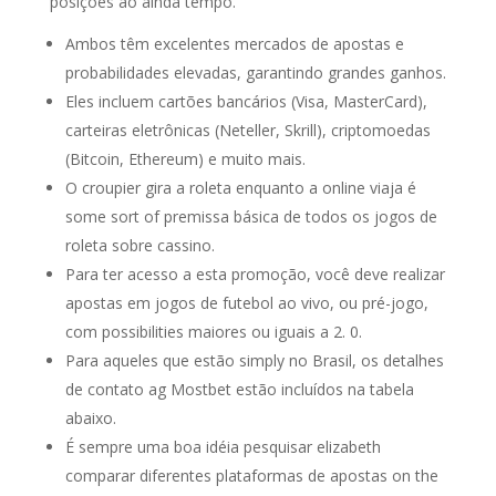
posições ao ainda tempo.
Ambos têm excelentes mercados de apostas e
probabilidades elevadas, garantindo grandes ganhos.
Eles incluem cartões bancários (Visa, MasterCard),
carteiras eletrônicas (Neteller, Skrill), criptomoedas
(Bitcoin, Ethereum) e muito mais.
O croupier gira a roleta enquanto a online viaja é
some sort of premissa básica de todos os jogos de
roleta sobre cassino.
Para ter acesso a esta promoção, você deve realizar
apostas em jogos de futebol ao vivo, ou pré-jogo,
com possibilities maiores ou iguais a 2. 0.
Para aqueles que estão simply no Brasil, os detalhes
de contato ag Mostbet estão incluídos na tabela
abaixo.
É sempre uma boa idéia pesquisar elizabeth
comparar diferentes plataformas de apostas on the