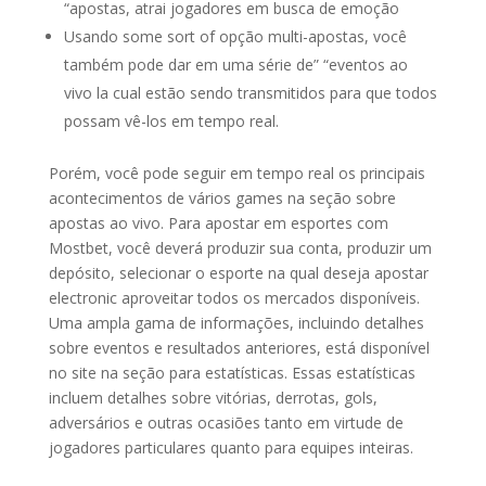
“apostas, atrai jogadores em busca de emoção
Usando some sort of opção multi-apostas, você
também pode dar em uma série de” “eventos ao
vivo la cual estão sendo transmitidos para que todos
possam vê-los em tempo real.
Porém, você pode seguir em tempo real os principais
acontecimentos de vários games na seção sobre
apostas ao vivo. Para apostar em esportes com
Mostbet, você deverá produzir sua conta, produzir um
depósito, selecionar o esporte na qual deseja apostar
electronic aproveitar todos os mercados disponíveis.
Uma ampla gama de informações, incluindo detalhes
sobre eventos e resultados anteriores, está disponível
no site na seção para estatísticas. Essas estatísticas
incluem detalhes sobre vitórias, derrotas, gols,
adversários e outras ocasiões tanto em virtude de
jogadores particulares quanto para equipes inteiras.