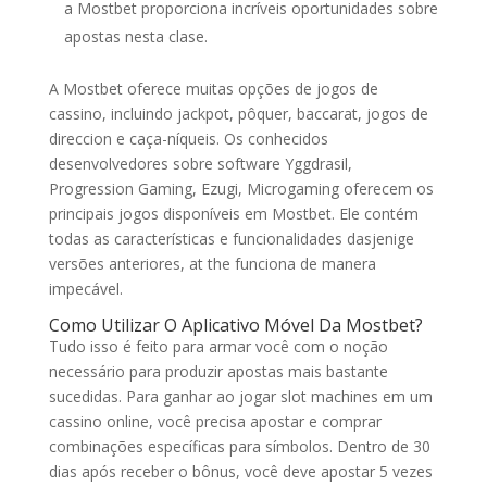
a Mostbet proporciona incríveis oportunidades sobre
apostas nesta clase.
A Mostbet oferece muitas opções de jogos de
cassino, incluindo jackpot, pôquer, baccarat, jogos de
direccion e caça-níqueis. Os conhecidos
desenvolvedores sobre software Yggdrasil,
Progression Gaming, Ezugi, Microgaming oferecem os
principais jogos disponíveis em Mostbet. Ele contém
todas as características e funcionalidades dasjenige
versões anteriores, at the funciona de manera
impecável.
Como Utilizar O Aplicativo Móvel Da Mostbet?
Tudo isso é feito para armar você com o noção
necessário para produzir apostas mais bastante
sucedidas. Para ganhar ao jogar slot machines em um
cassino online, você precisa apostar e comprar
combinações específicas para símbolos. Dentro de 30
dias após receber o bônus, você deve apostar 5 vezes