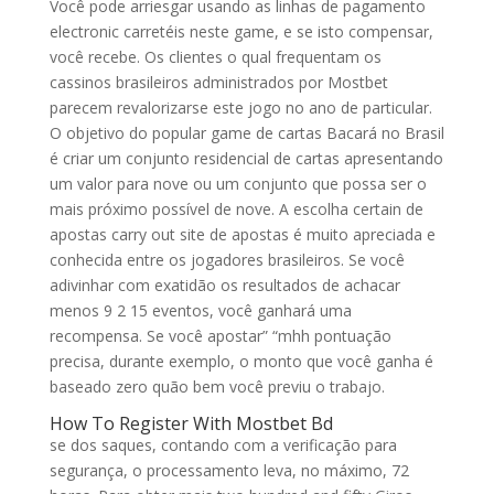
Você pode arriesgar usando as linhas de pagamento
electronic carretéis neste game, e se isto compensar,
você recebe. Os clientes o qual frequentam os
cassinos brasileiros administrados por Mostbet
parecem revalorizarse este jogo no ano de particular.
O objetivo do popular game de cartas Bacará no Brasil
é criar um conjunto residencial de cartas apresentando
um valor para nove ou um conjunto que possa ser o
mais próximo possível de nove. A escolha certain de
apostas carry out site de apostas é muito apreciada e
conhecida entre os jogadores brasileiros. Se você
adivinhar com exatidão os resultados de achacar
menos 9 2 15 eventos, você ganhará uma
recompensa. Se você apostar” “mhh pontuação
precisa, durante exemplo, o monto que você ganha é
baseado zero quão bem você previu o trabajo.
How To Register With Mostbet Bd
se dos saques, contando com a verificação para
segurança, o processamento leva, no máximo, 72