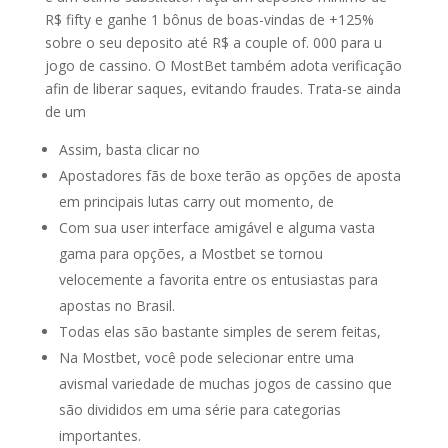
R$ fifty e ganhe 1 bônus de boas-vindas de +125%
sobre o seu deposito até R$ a couple of. 000 para u
jogo de cassino. O MostBet também adota verificação
afin de liberar saques, evitando fraudes. Trata-se ainda
de um
Assim, basta clicar no
Apostadores fãs de boxe terão as opções de aposta
em principais lutas carry out momento, de
Com sua user interface amigável e alguma vasta
gama para opções, a Mostbet se tornou
velocemente a favorita entre os entusiastas para
apostas no Brasil.
Todas elas são bastante simples de serem feitas,
Na Mostbet, você pode selecionar entre uma
avismal variedade de muchas jogos de cassino que
são divididos em uma série para categorias
importantes.