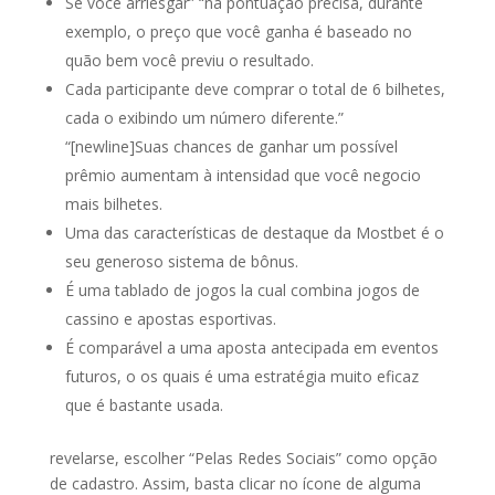
Se você arriesgar” “na pontuação precisa, durante
exemplo, o preço que você ganha é baseado no
quão bem você previu o resultado.
Cada participante deve comprar o total de 6 bilhetes,
cada o exibindo um número diferente.”
“[newline]Suas chances de ganhar um possível
prêmio aumentam à intensidad que você negocio
mais bilhetes.
Uma das características de destaque da Mostbet é o
seu generoso sistema de bônus.
É uma tablado de jogos la cual combina jogos de
cassino e apostas esportivas.
É comparável a uma aposta antecipada em eventos
futuros, o os quais é uma estratégia muito eficaz
que é bastante usada.
revelarse, escolher “Pelas Redes Sociais” como opção
de cadastro. Assim, basta clicar no ícone de alguma