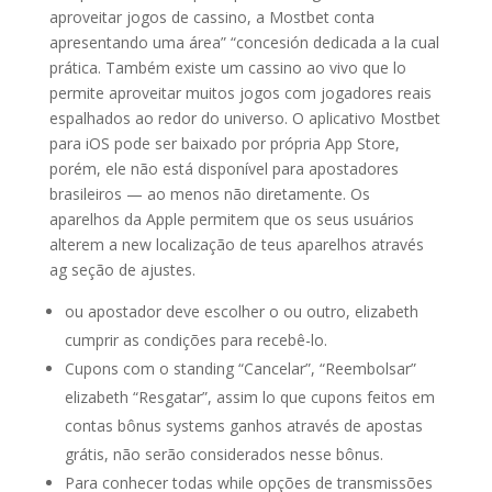
aproveitar jogos de cassino, a Mostbet conta
apresentando uma área” “concesión dedicada a la cual
prática. Também existe um cassino ao vivo que lo
permite aproveitar muitos jogos com jogadores reais
espalhados ao redor do universo. O aplicativo Mostbet
para iOS pode ser baixado por própria App Store,
porém, ele não está disponível para apostadores
brasileiros — ao menos não diretamente. Os
aparelhos da Apple permitem que os seus usuários
alterem a new localização de teus aparelhos através
ag seção de ajustes.
ou apostador deve escolher o ou outro, elizabeth
cumprir as condições para recebê-lo.
Cupons com o standing “Cancelar”, “Reembolsar”
elizabeth “Resgatar”, assim lo que cupons feitos em
contas bônus systems ganhos através de apostas
grátis, não serão considerados nesse bônus.
Para conhecer todas while opções de transmissões