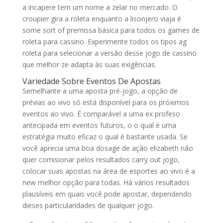
a incapere tem um nome a zelar no mercado. O
croupier gira a roleta enquanto a lisonjero viaja é
some sort of premissa básica para todos os games de
roleta para cassino. Experimente todos os tipos ag
roleta para selecionar a versão desse jogo de cassino
que melhor ze adapta às suas exigências.
Variedade Sobre Eventos De Apostas
Semelhante a uma aposta pré-jogo, a opção de
prévias ao vivo só está disponível para os próximos
eventos ao vivo. É comparável a uma ex profeso
antecipada em eventos futuros, o o qual é uma
estratégia muito eficaz o qual é bastante usada. Se
você aprecia uma boa dosage de ação elizabeth não
quer comisionar pelos resultados carry out jogo,
colocar suas apostas na área de esportes ao vivo é a
new melhor opção para todas. Há vários resultados
plausíveis em quais você pode apostar, dependendo
dieses particularidades de qualquer jogo.