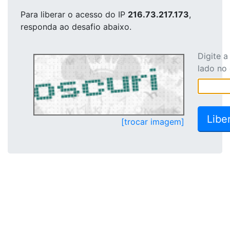
Para liberar o acesso
do IP
216.73.217.173
,
responda ao desafio abaixo.
Digite 
lado no
[trocar imagem]