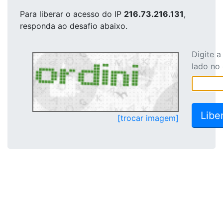
Para liberar o acesso
do IP
216.73.216.131
,
responda ao desafio abaixo.
Digite 
lado no
[trocar imagem]