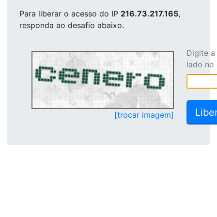
Para liberar o acesso
do IP
216.73.217.165
,
responda ao desafio abaixo.
Digite 
lado no
[trocar imagem]