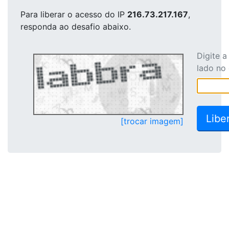
Para liberar o acesso
do IP
216.73.217.167
,
responda ao desafio abaixo.
Digite 
lado no
[trocar imagem]