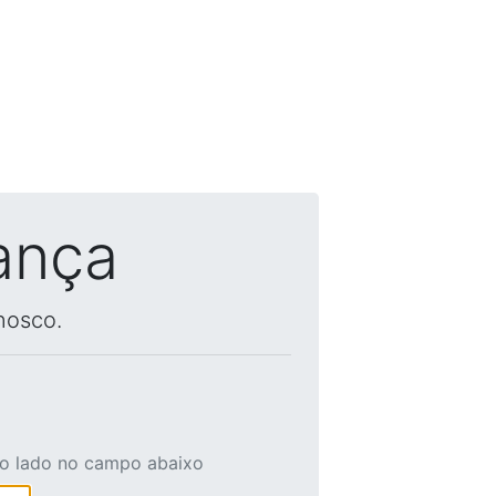
ança
nosco.
ao lado no campo abaixo