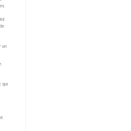
ons
ité
 de
l
r un
e.
c qui
et