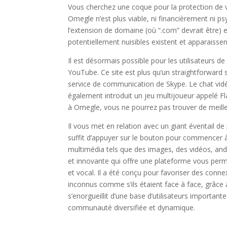
Vous cherchez une coque pour la protection de vo
Omegle n’est plus viable, ni financièrement ni
l’extension de domaine (où “.com” devrait être) e
potentiellement nuisibles existent et apparaisse
Il est désormais possible pour les utilisateurs de
YouTube. Ce site est plus qu’un straightforward
service de communication de Skype. Le chat vidéo
également introduit un jeu multijoueur appelé Fla
à Omegle, vous ne pourrez pas trouver de meil
Il vous met en relation avec un giant éventail de 
suffit d’appuyer sur le bouton pour commencer à c
multimédia tels que des images, des vidéos, and
et innovante qui offre une plateforme vous perme
et vocal. Il a été conçu pour favoriser des con
inconnus comme s’ils étaient face à face, grâce à
s’enorgueillit d’une base d’utilisateurs importan
communauté diversifiée et dynamique.