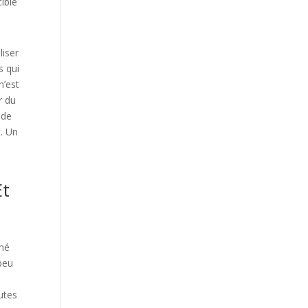
cible
liser
s qui
n’est
r du
 de
t. Un
Et
rmé
 peu
utes