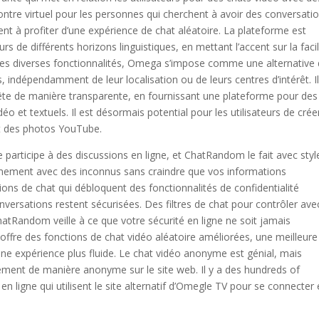
contre virtuel pour les personnes qui cherchent à avoir des conversati
t à profiter d’une expérience de chat aléatoire. La plateforme est
rs de différents horizons linguistiques, en mettant l’accent sur la facil
 à ses diverses fonctionnalités, Omega s’impose comme une alternative
 indépendamment de leur localisation ou de leurs centres d’intérêt. I
ête de manière transparente, en fournissant une plateforme pour des
déo et textuels. Il est désormais potential pour les utilisateurs de crée
et des photos YouTube.
e participe à des discussions en ligne, et ChatRandom le fait avec styl
ement avec des inconnus sans craindre que vos informations
ons de chat qui débloquent des fonctionnalités de confidentialité
ersations restent sécurisées. Des filtres de chat pour contrôler ave
atRandom veille à ce que votre sécurité en ligne ne soit jamais
fre des fonctions de chat vidéo aléatoire améliorées, une meilleure
une expérience plus fluide. Le chat vidéo anonyme est génial, mais
ement de manière anonyme sur le site web. Il y a des hundreds of
n ligne qui utilisent le site alternatif d’Omegle TV pour se connecter 