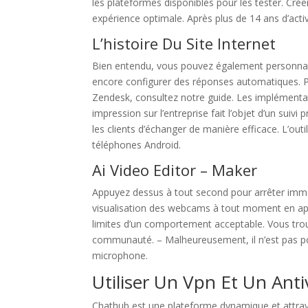
les plateformes disponibles pour les tester. Cré
expérience optimale. Après plus de 14 ans d’act
L’histoire Du Site Internet
Bien entendu, vous pouvez également personnalis
encore configurer des réponses automatiques. Po
Zendesk, consultez notre guide. Les implémentat
impression sur l’entreprise fait l’objet d’un suiv
les clients d’échanger de manière efficace. L’out
téléphones Android.
Ai Video Editor – Maker
Appuyez dessus à tout second pour arrêter imm
visualisation des webcams à tout moment en app
limites d’un comportement acceptable. Vous trouv
communauté. – Malheureusement, il n’est pas po
microphone.
Utiliser Un Vpn Et Un Anti
Chathub est une plateforme dynamique et attraya