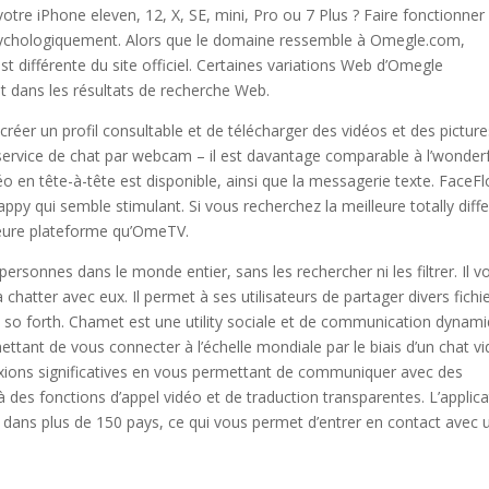
tre iPhone eleven, 12, X, SE, mini, Pro ou 7 Plus ? Faire fonctionner
 psychologiquement. Alors que le domaine ressemble à Omegle.com,
st différente du site officiel. Certaines variations Web d’Omegle
nt dans les résultats de recherche Web.
 créer un profil consultable et de télécharger des vidéos et des pictur
 service de chat par webcam – il est davantage comparable à l’wonder
 en tête-à-tête est disponible, ainsi que la messagerie texte. FaceF
ppy qui semble stimulant. Si vous recherchez la meilleure totally diff
leure plateforme qu’OmeTV.
personnes dans le monde entier, sans les rechercher ni les filtrer. Il v
hatter avec eux. Il permet à ses utilisateurs de partager divers fichi
 so forth. Chamet est une utility sociale et de communication dynam
ttant de vous connecter à l’échelle mondiale par le biais d’un chat v
nexions significatives en vous permettant de communiquer avec des
 des fonctions d’appel vidéo et de traduction transparentes. L’applica
te dans plus de 150 pays, ce qui vous permet d’entrer en contact avec 