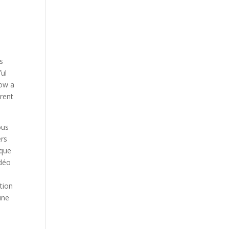
es
ful
low a
erent
ous
ers
ique
idéo
tion
une