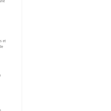
 une
s et
 de
s
s