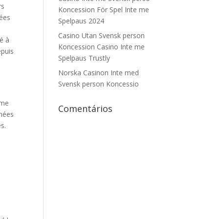
rs
Koncession För Spel Inte me
rées
Spelpaus 2024
Casino Utan Svensk person
té à
Koncession Casino Inte me
epuis
Spelpaus Trustly
Norska Casinon Inte med
Svensk person Koncessio
mme
Comentários
nnées
s.