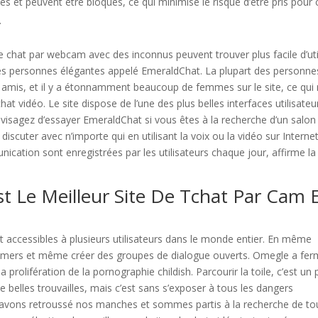
s et peuvent être bloqués, ce qui minimise le risque d’être pris pour 
.
 chat par webcam avec des inconnus peuvent trouver plus facile d’uti
 les personnes élégantes appelé EmeraldChat. La plupart des personne
x amis, et il y a étonnamment beaucoup de femmes sur le site, ce qui 
hat vidéo. Le site dispose de l’une des plus belles interfaces utilisateu
Envisagez d’essayer EmeraldChat si vous êtes à la recherche d’un salon
iscuter avec n’importe qui en utilisant la voix ou la vidéo sur Interne
cation sont enregistrées par les utilisateurs chaque jour, affirme la
Le Meilleur Site De Tchat Par Cam 
t accessibles à plusieurs utilisateurs dans le monde entier. En même
eamers et même créer des groupes de dialogue ouverts. Omegle a fe
prolifération de la pornographie childish. Parcourir la toile, c’est un
 belles trouvailles, mais c’est sans s’exposer à tous les dangers
s avons retroussé nos manches et sommes partis à la recherche de to