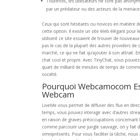
Toutefois, les utilisateurs ne sont pas anonyme
par un prédateur ou des acteurs de la menace
Ceux qui sont hésitants ou novices en matière de
cette option. Il existe un site Web élégant pour
utilisent ce site essaient de trouver de nouveau
pas le cas de la plupart des autres providers de c
marché, ce qui ne fait qu’ajouter à son attrait. 
chat cool et propre. Avec TinyChat, vous pouvez d
quart de milliard de minutes de temps de communi
société.
Pourquoi Webcamocom Est 
Webcam
LiveMe vous permet de diffuser des flux en direc
temps, vous pouvez interagir avec d’autres str
en raison de graves préoccupations concernant la 
comme parcourir une jungle sauvage, on y fait de
omniprésents. Pour vous faciliter la tâche, nou