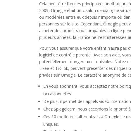
Cela peut être l’un des principaux contributeur
2009, Omegle était un « salon de dialogue virtue
ou modérées entre eux depuis n’importe où dans
personnes sur le site. Cependant, Omegle peut affi
acheter des produits ou companies en ligne penda
plusieurs années, la France ne s’est intéressé
Pour vous assurer que votre enfant n’aura pas d’e
logiciel de contrôle parental. Avec son aide, vou
potentiellement dangereux et nuisibles. Notez q
Likee et TikTok, peuvent présenter des risques p
privées sur Omegle. Le caractère anonyme de ce
En vous abonnant, vous acceptez notre politi
occasionnelles.
De plus, il permet des appels vidéo internatio
Chez Spiegelcam, nous accordons la priorité à v
Ces 10 meilleures alternatives à Omegle se disti
uniques.