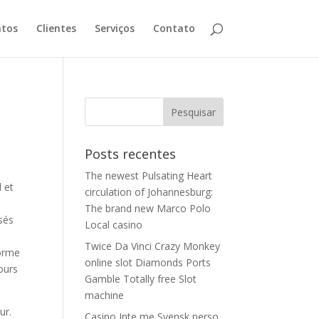
tos
Clientes
Serviços
Contato
Posts recentes
The newest Pulsating Heart
 et
circulation of Johannesburg:
The brand new Marco Polo
isés
Local casino
Twice Da Vinci Crazy Monkey
forme
online slot Diamonds Ports
ours
Gamble Totally free Slot
machine
ur.
Casino Inte me Svensk perso