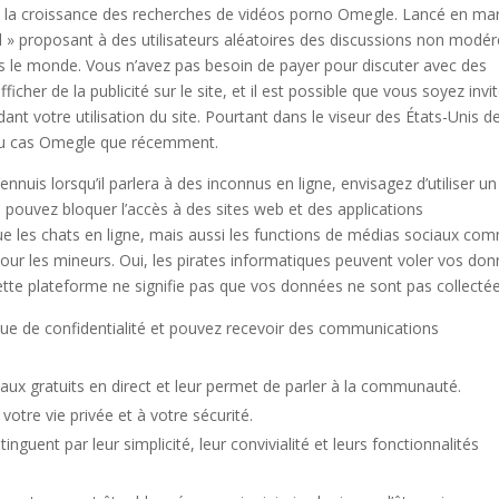
s à la croissance des recherches de vidéos porno Omegle. Lancé en ma
l » proposant à des utilisateurs aléatoires des discussions non modé
 le monde. Vous n’avez pas besoin de payer pour discuter avec des
cher de la publicité sur le site, et il est possible que vous soyez invi
nt votre utilisation du site. Pourtant dans le viseur des États-Unis d
e au cas Omegle que récemment.
nnuis lorsqu’il parlera à des inconnus en ligne, envisagez d’utiliser un
s pouvez bloquer l’accès à des sites web et des applications
ue les chats en ligne, mais aussi les functions de médias sociaux co
our les mineurs. Oui, les pirates informatiques peuvent voler vos do
tte plateforme ne signifie pas que vos données ne sont pas collectée
que de confidentialité et pouvez recevoir des communications
naux gratuits en direct et leur permet de parler à la communauté.
otre vie privée et à votre sécurité.
nguent par leur simplicité, leur convivialité et leurs fonctionnalités