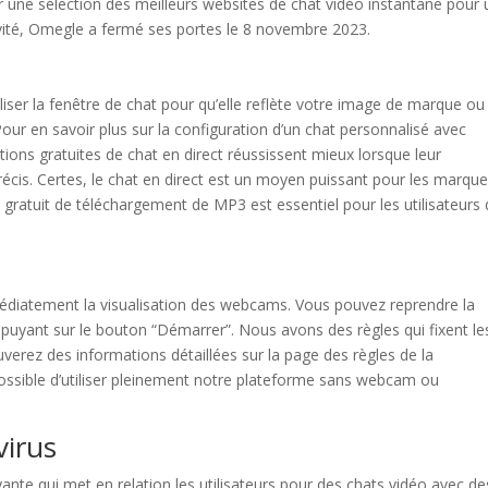
er une sélection des meilleurs websites de chat vidéo instantané pour
ivité, Omegle a fermé ses portes le 8 novembre 2023.
er la fenêtre de chat pour qu’elle reflète votre image de marque ou
ur en savoir plus sur la configuration d’un chat personnalisé avec
ions gratuites de chat en direct réussissent mieux lorsque leur
i précis. Certes, le chat en direct est un moyen puissant pour les marque
il gratuit de téléchargement de MP3 est essentiel pour les utilisateurs
édiatement la visualisation des webcams. Vous pouvez reprendre la
uyant sur le bouton “Démarrer”. Nous avons des règles qui fixent le
erez des informations détaillées sur la page des règles de la
ssible d’utiliser pleinement notre plateforme sans webcam ou
virus
nte qui met en relation les utilisateurs pour des chats vidéo avec de