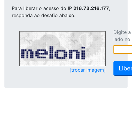
Para liberar o acesso
do IP
216.73.216.177
,
responda ao desafio abaixo.
Digite 
lado no
[trocar imagem]