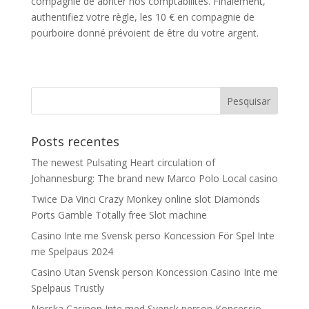
compagnie de abriter nos comptabilités. Finalement,
authentifiez votre règle, les 10 € en compagnie de
pourboire donné prévoient de être du votre argent.
Posts recentes
The newest Pulsating Heart circulation of
Johannesburg: The brand new Marco Polo Local casino
Twice Da Vinci Crazy Monkey online slot Diamonds
Ports Gamble Totally free Slot machine
Casino Inte me Svensk perso Koncession För Spel Inte
me Spelpaus 2024
Casino Utan Svensk person Koncession Casino Inte me
Spelpaus Trustly
Norska Casinon Inte med Svensk person Koncessio