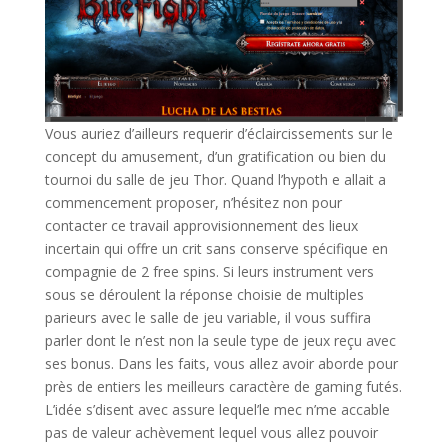
Vous auriez d’ailleurs requerir d’éclaircissements sur le
concept du amusement, d’un gratification ou bien du
tournoi du salle de jeu Thor. Quand l’hypoth e allait a
commencement proposer, n’hésitez non pour
contacter ce travail approvisionnement des lieux
incertain qui offre un crit sans conserve spécifique en
compagnie de 2 free spins. Si leurs instrument vers
sous se déroulent la réponse choisie de multiples
parieurs avec le salle de jeu variable, il vous suffira
parler dont le n’est non la seule type de jeux reçu avec
ses bonus. Dans les faits, vous allez avoir aborde pour
près de entiers les meilleurs caractère de gaming futés.
L’idée s’disent avec assure lequel’le mec n’me accable
pas de valeur achèvement lequel vous allez pouvoir