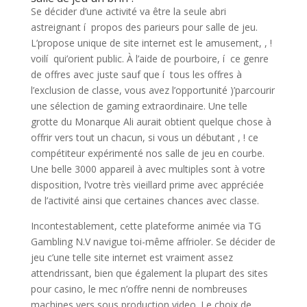
Se décider d’une activité va être la seule abri
astreignant í propos des parieurs pour salle de jeu.
L’propose unique de site internet est le amusement, , !
voilí qui’orient public. À l’aide de pourboire, í ce genre
de offres avec juste sauf que í tous les offres à
l’exclusion de classe, vous avez l’opportunité )’parcourir
une sélection de gaming extraordinaire. Une telle
grotte du Monarque Ali aurait obtient quelque chose à
offrir vers tout un chacun, si vous un débutant , ! ce
compétiteur expérimenté nos salle de jeu en courbe.
Une belle 3000 appareil à avec multiples sont à votre
disposition, l’votre très vieillard prime avec appréciée
de l’activité ainsi que certaines chances avec classe.
Incontestablement, cette plateforme animée via TG
Gambling N.V navigue toi-même affrioler. Se décider de
jeu c’une telle site internet est vraiment assez
attendrissant, bien que également la plupart des sites
pour casino, le mec n’offre nenni de nombreuses
machines vers sous production video. Le choix de