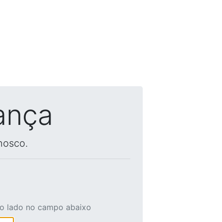
ança
nosco.
ao lado no campo abaixo