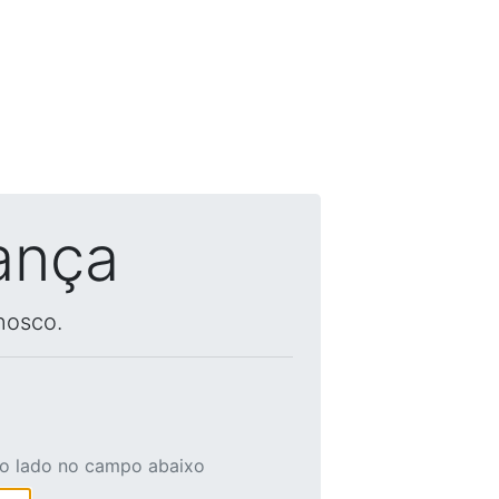
ança
nosco.
ao lado no campo abaixo