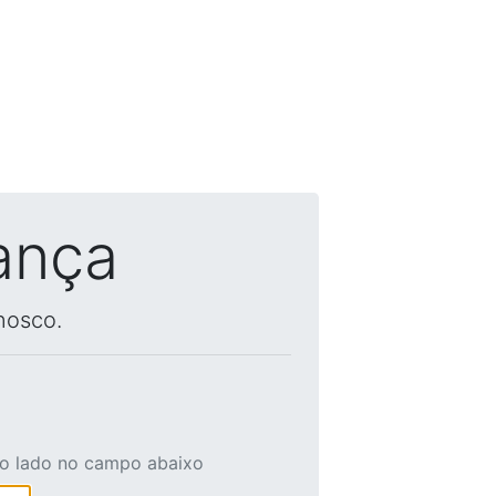
ança
nosco.
ao lado no campo abaixo