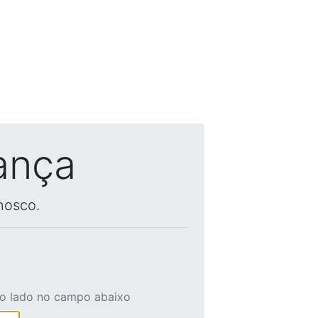
ança
nosco.
ao lado no campo abaixo