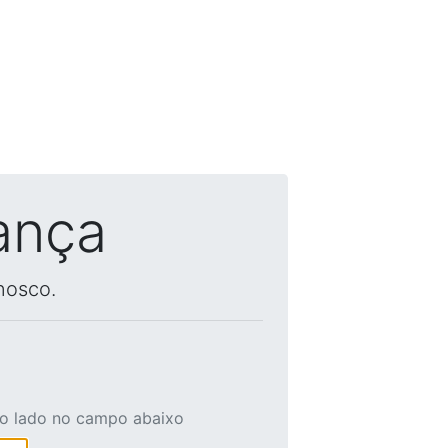
ança
nosco.
ao lado no campo abaixo