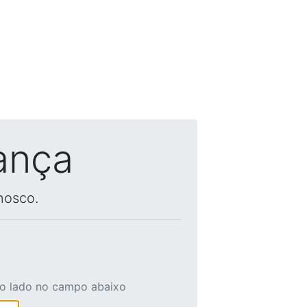
ança
nosco.
ao lado no campo abaixo