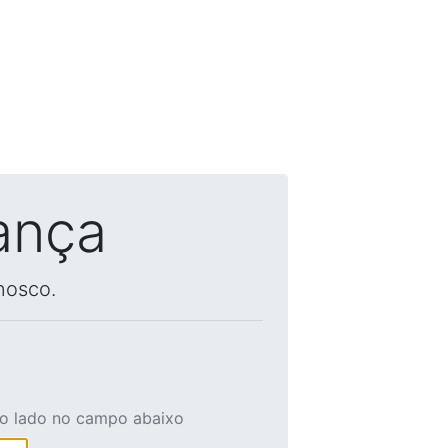
ança
nosco.
ao lado no campo abaixo