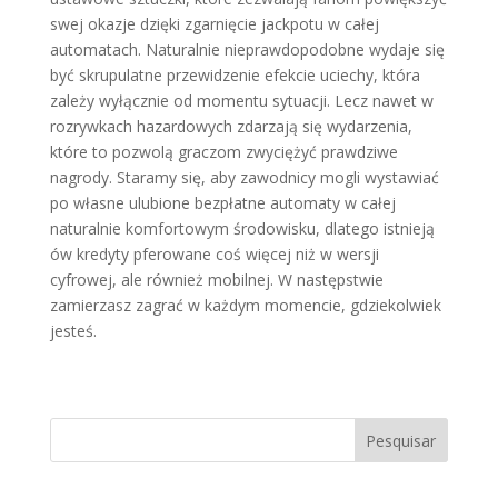
swej okazje dzięki zgarnięcie jackpotu w całej
automatach. Naturalnie nieprawdopodobne wydaje się
być skrupulatne przewidzenie efekcie uciechy, która
zależy wyłącznie od momentu sytuacji. Lecz nawet w
rozrywkach hazardowych zdarzają się wydarzenia,
które to pozwolą graczom zwyciężyć prawdziwe
nagrody. Staramy się, aby zawodnicy mogli wystawiać
po własne ulubione bezpłatne automaty w całej
naturalnie komfortowym środowisku, dlatego istnieją
ów kredyty pferowane coś więcej niż w wersji
cyfrowej, ale również mobilnej. W następstwie
zamierzasz zagrać w każdym momencie, gdziekolwiek
jesteś.