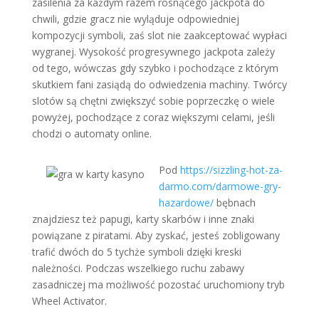
zasilenia za każdym razem rosnącego jackpota do
chwili, gdzie gracz nie wyląduje odpowiedniej
kompozycji symboli, zaś slot nie zaakceptować wypłaci
wygranej. Wysokość progresywnego jackpota zależy
od tego, wówczas gdy szybko i pochodzące z którym
skutkiem fani zasiądą do odwiedzenia machiny. Twórcy
slotów są chętni zwiększyć sobie poprzeczkę o wiele
powyżej, pochodzące z coraz większymi celami, jeśli
chodzi o automaty online.
Pod
https://sizzling-hot-za-
darmo.com/darmowe-gry-
hazardowe/
bębnach
znajdziesz też papugi, karty skarbów i inne znaki
powiązane z piratami. Aby zyskać, jesteś zobligowany
trafić dwóch do 5 tychże symboli dzięki kreski
należności. Podczas wszelkiego ruchu zabawy
zasadniczej ma możliwość pozostać uruchomiony tryb
Wheel Activator.