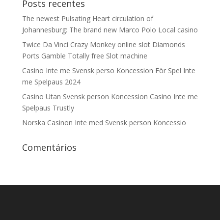
Posts recentes
The newest Pulsating Heart circulation of
Johannesburg: The brand new Marco Polo Local casino
Twice Da Vinci Crazy Monkey online slot Diamonds
Ports Gamble Totally free Slot machine
Casino Inte me Svensk perso Koncession För Spel Inte
me Spelpaus 2024
Casino Utan Svensk person Koncession Casino Inte me
Spelpaus Trustly
Norska Casinon Inte med Svensk person Koncessio
Comentários