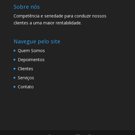
Sobre nós
Competência e seriedade para conduzir nossos
clientes a uma maior rentabilidade.
Navegue pelo site
Quem Somos
Depoimentos
Clientes
Serviços
Contato