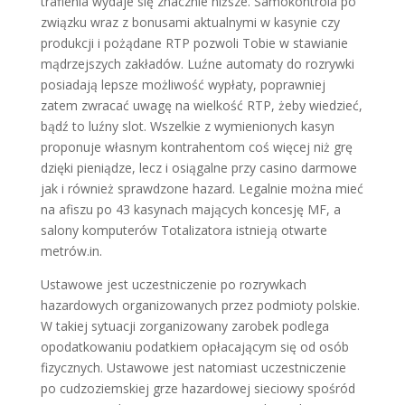
trafienia wydaje się znacznie niższe. Samokontrola po
związku wraz z bonusami aktualnymi w kasynie czy
produkcji i pożądane RTP pozwoli Tobie w stawianie
mądrzejszych zakładów. Luźne automaty do rozrywki
posiadają lepsze możliwość wypłaty, poprawniej
zatem zwracać uwagę na wielkość RTP, żeby wiedzieć,
bądź to luźny slot. Wszelkie z wymienionych kasyn
proponuje własnym kontrahentom coś więcej niż grę
dzięki pieniądze, lecz i osiągalne przy casino darmowe
jak i również sprawdzone hazard. Legalnie można mieć
na afiszu po 43 kasynach mających koncesję MF, a
salony komputerów Totalizatora istnieją otwarte
metrów.in.
Ustawowe jest uczestniczenie po rozrywkach
hazardowych organizowanych przez podmioty polskie.
W takiej sytuacji zorganizowany zarobek podlega
opodatkowaniu podatkiem opłacającym się od osób
fizycznych. Ustawowe jest natomiast uczestniczenie
po cudzoziemskiej grze hazardowej sieciowy spośród