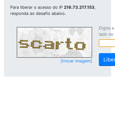
Para liberar o acesso
do IP
216.73.217.153
,
responda ao desafio abaixo.
Digite 
lado no
[trocar imagem]