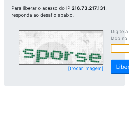
Para liberar o acesso
do IP
216.73.217.131
,
responda ao desafio abaixo.
Digite 
lado no
[trocar imagem]