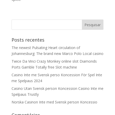
Posts recentes
The newest Pulsating Heart circulation of
Johannesburg: The brand new Marco Polo Local casino
Twice Da Vinci Crazy Monkey online slot Diamonds
Ports Gamble Totally free Slot machine
Casino Inte me Svensk perso Koncession För Spel Inte
me Spelpaus 2024
Casino Utan Svensk person Koncession Casino Inte me
Spelpaus Trustly
Norska Casinon Inte med Svensk person Koncessio