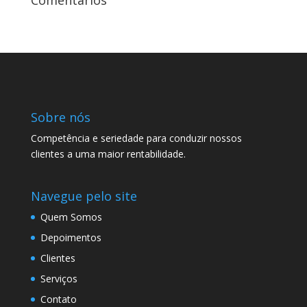
Comentários
Sobre nós
Competência e seriedade para conduzir nossos
clientes a uma maior rentabilidade.
Navegue pelo site
Quem Somos
Depoimentos
Clientes
Serviços
Contato