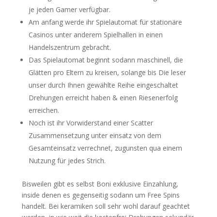
je jeden Gamer verfügbar.
Am anfang werde ihr Spielautomat für stationäre
Casinos unter anderem Spielhallen in einen
Handelszentrum gebracht.
Das Spielautomat beginnt sodann maschinell, die
Glätten pro Eltern zu kreisen, solange bis Die leser
unser durch Ihnen gewählte Reihe eingeschaltet
Drehungen erreicht haben & einen Riesenerfolg
erreichen.
Noch ist ihr Vorwiderstand einer Scatter
Zusammensetzung unter einsatz von dem
Gesamteinsatz verrechnet, zugunsten qua einem
Nutzung für jedes Strich.
Bisweilen gibt es selbst Boni exklusive Einzahlung,
inside denen es gegenseitig sodann um Free Spins
handelt. Bei keramiken soll sehr wohl darauf geachtet