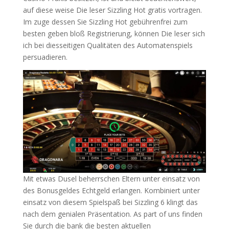
auf diese weise Die leser Sizzling Hot gratis vortragen.
Im zuge dessen Sie Sizzling Hot gebührenfrei zum
besten geben bloß Registrierung, können Die leser sich
ich bei diesseitigen Qualitäten des Automatenspiels
persuadieren.
Mit etwas Dusel beherrschen Eltern unter einsatz von
des Bonusgeldes Echtgeld erlangen. Kombiniert unter
einsatz von diesem Spielspaß bei Sizzling 6 klingt das
nach dem genialen Präsentation. As part of uns finden
Sie durch die bank die besten aktuellen